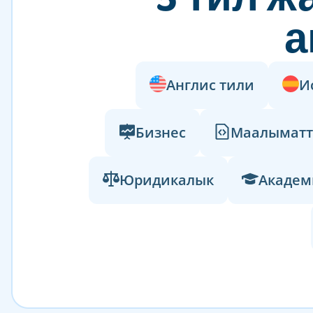
а
Англис тили
И
Бизнес
Маалыматт
Юридикалык
Академ