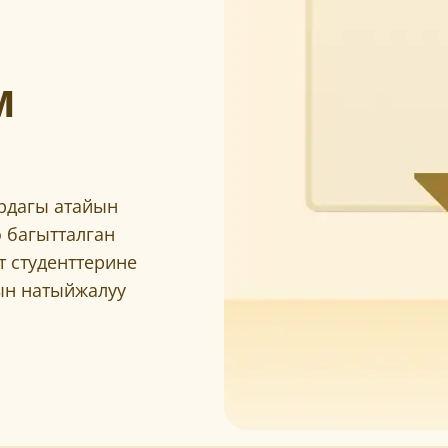
м
ардагы атайын
 багытталган
т студенттерине
ын натыйжалуу