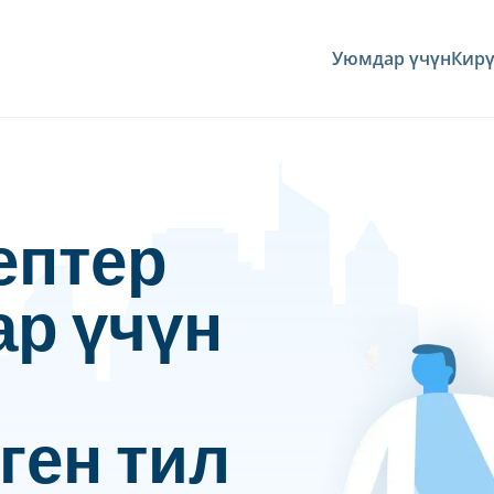
Уюмдар үчүн
Кир
ептер
ар үчүн
ген тил