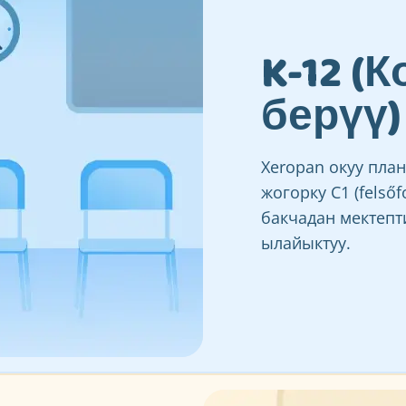
K-12 (
берүү)
Xeropan окуу пла
жогорку C1 (felső
бакчадан мектепт
ылайыктуу.