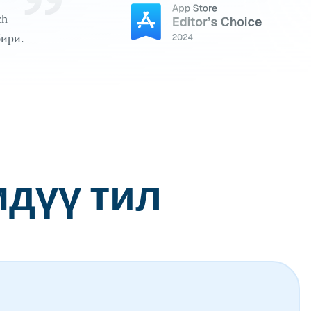
ch
ири.
дүү тил