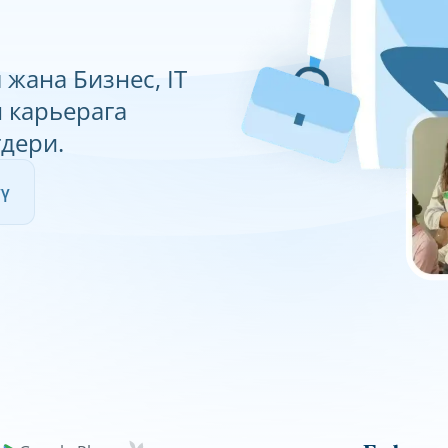
 жана Бизнес, IT
 карьерага
гдери.
үү