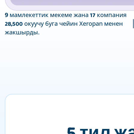
17
9
мамлекеттик мекеме жана
компания
28,500
окуучу буга чейин Xeropan менен
жакшырды.
5 тил ж