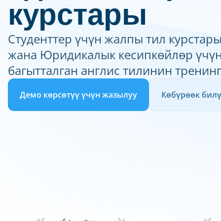
курстары
Студенттер үчүн жалпы тил курстары
жана Юридикалык кесипкөйлөр үчүн
багытталган англис тилинин тренин
Демо көрсөтүү үчүн жазылуу
Көбүрөөк бил