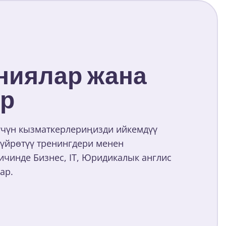
ниялар жана
р
үчүн кызматкерлериңизди ийкемдүү
 үйрөтүү тренингдери менен
ичинде Бизнес, IT, Юридикалык англис
ар.