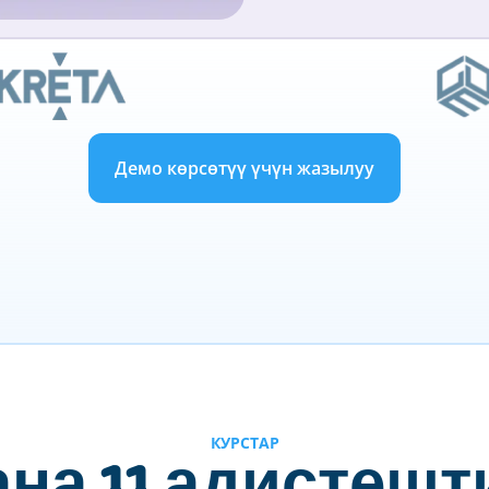
Демо көрсөтүү үчүн жазылуу
КУРСТАР
ана 11 адистеш