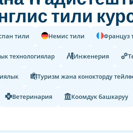
нглис тили кур
спан тили
Немис тили
Француз 
ык технологиялар
Инженерия
Т
иялык
Туризм жана конокторду тейлө
Ветеринария
Коомдук башкаруу