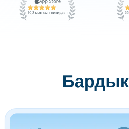
App Store
10,2 миң сын-пикирден
65
Бардык