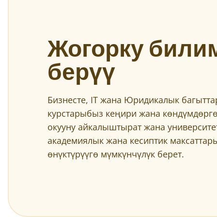
Жогорку били
берүү
Бизнесте, IT жана Юридикалык багытт
курстарыбыз кеңири жана көндүмдөргө
окууну айкалыштырат жана университе
академиялык жана кесиптик максаттар
өнүктүрүүгө мүмкүнчүлүк берет.