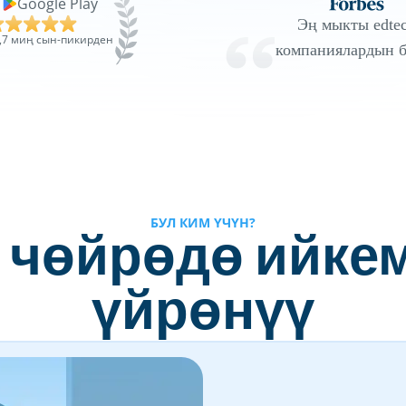
Google Play
Эң мыкты edte
,7 миң сын-пикирден
компаниялардын б
БУЛ КИМ ҮЧҮН?
 чөйрөдө ийкем
үйрөнүү