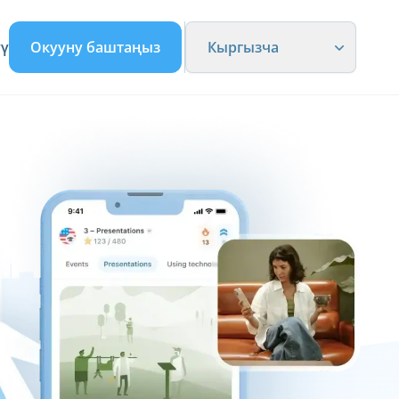
үү
Окууну баштаңыз
Кыргызча