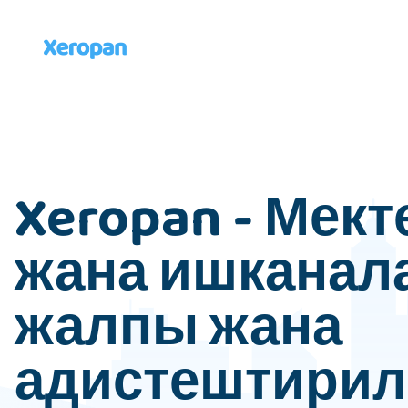
Xeropan - Мект
жана ишканал
жалпы жана
адистештирил