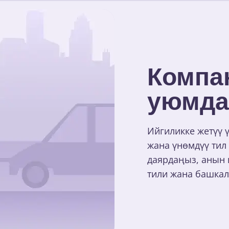
Компа
уюмда
Ийгиликке жетүү 
жана үнөмдүү тил
даярдаңыз, анын 
тили жана башкал