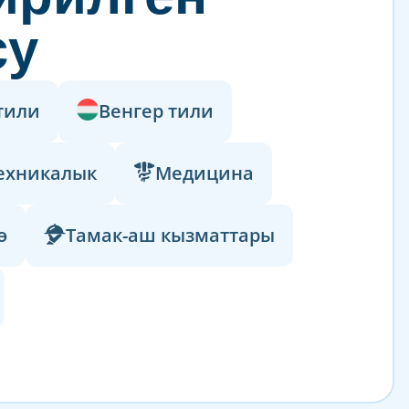
су
тили
Венгер тили
ехникалык
Медицина
ө
Тамак-аш кызматтары