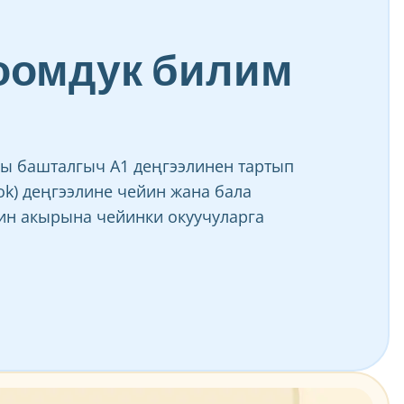
Коомдук билим
ны башталгыч A1 деңгээлинен тартып
fok) деңгээлине чейин жана бала
ин акырына чейинки окуучуларга